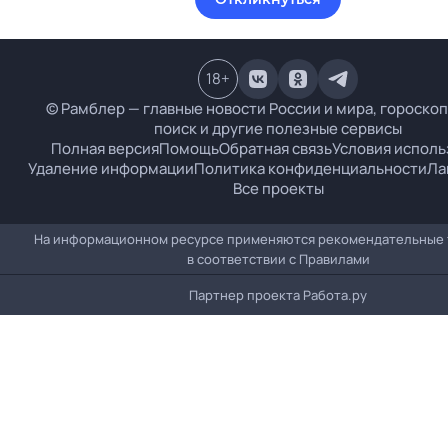
18
+
© Рамблер — главные новости России и мира, гороскоп
поиск и другие полезные сервисы
Полная версия
Помощь
Обратная связь
Условия исполь
Удаление информации
Политика конфиденциальности
Ла
Все проекты
На информационном ресурсе применяются рекомендательные 
в соответствии с
Правилами
Партнер проекта
Работа.ру