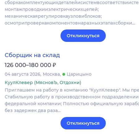
сборкакомплектующихдеталейисистемвсоответствиисте
монтажпроводкииэлектрическихцепей;
механическаярегулировкаузловиблоков;
осмотрипроверкакомпонентовнаразныхэтапахсборки…
Откликнуться
Сборщик на склад
₽
126 000–180 000
04 августа 2026
Москва
Царицыно
КуулКлевер (МясновЪ, Отдохни)
Приглашаем на работу в компанию "КуулКлевер". Мы пре
Стабильную работу в производственном подразделении
федеральной компании; Полностью официальную зарабо
без задержек два раза…
Откликнуться