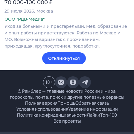
₽
70 000–100 000
29 июля 2026
Москва
ООО "РДВ-Медиа"
Уход за больными и престарелыми. Мед. образование
и опыт работы приветствуются. Работа по Москве и
МО. Возможны варианты: с проживанием,
приходящая, круглосуточная, подработки.
Откликнуться
18
+
© Рамблер — главные новости России и мира,
гороскопы, почта, поиск и другие полезные сервисы
Полная версия
Помощь
Обратная связь
Условия использования
Удаление информации
Политика конфиденциальности
Лайки
Топ-100
Все проекты