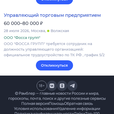
Управляющий торговым предприятием
₽
60 000–80 000
28 июля 2026
Москва
Волжская
ООО "Фосса групп"
ООО "ФОССА ГРУПП" требуется сотрудник на
должность управляющего организацией:
официальное трудоустройство по ТК РФ , график 5/2
Откликнуться
18
+
© Рамблер — главные новости России и мира,
гороскопы, почта, поиск и другие полезные сервисы
Полная версия
Помощь
Обратная связь
Условия использования
Удаление информации
Политика конфиденциальности
Лайки
Топ-100