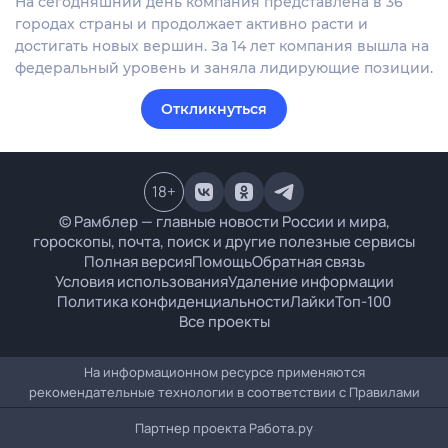
На сегодняшний день компания представлена в 36
городах страны и продолжает активно расти и
достигать новых вершин. За 14 лет компания вышла на
федеральный уровень и заняла лидирующие позиции.
Откликнуться
18
+
© Рамблер — главные новости России и мира,
гороскопы, почта, поиск и другие полезные сервисы
Полная версия
Помощь
Обратная связь
Условия использования
Удаление информации
Политика конфиденциальности
Лайки
Топ-100
Все проекты
На информационном ресурсе применяются
рекомендательные технологии в соответствии с
Правилами
Партнер проекта
Работа.ру