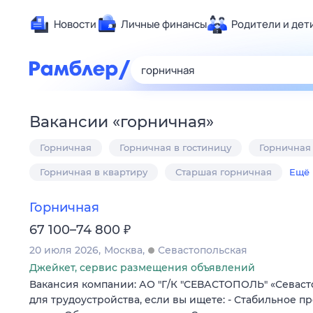
Новости
Личные финансы
Родители и дет
Здоровье
Развлечен
Дом и уют
Вакансии
«
горничная
»
Спорт
Горничная
Горничная в гостиницу
Горничная
Карьера
Авто
Горничная в квартиру
Старшая горничная
Ещё
Технологи
Горничная
Жизненные
₽
67 100–74 800
Сберегаем
20 июля 2026
Москва
Севастопольская
Гороскопы
Джейкет, сервис размещения объявлений
Вакансия компании: АО "Г/К "СЕВАСТОПОЛЬ" «Севаст
для трудоустройства, если вы ищете: - Стабильное п