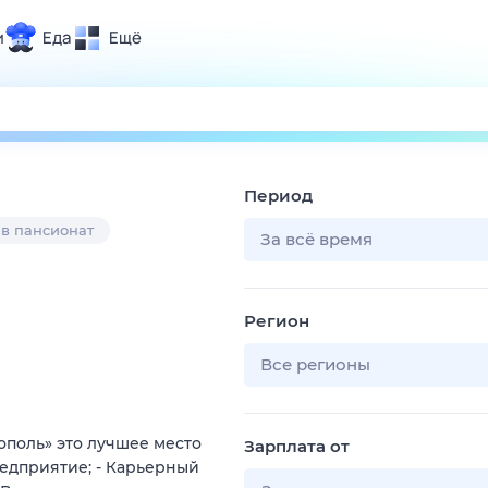
и
Еда
Ещё
Почта
ия и отдых
Поиск
Погода
Период
ТВ-программа
 в пансионат
За всё время
и и тренды
Регион
 ситуации
 вместе
Все регионы
Помощь
ополь» это лучшее место
Зарплата от
редприятие; - Карьерный