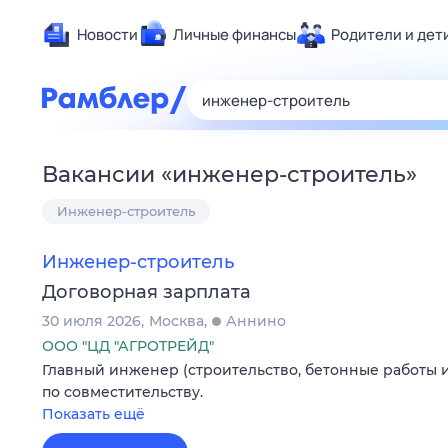
Новости
Личные финансы
Родители и дет
Здоровье
Развлечен
Дом и уют
Вакансии
«
инженер-строитель
»
Спорт
Инженер-строитель
Карьера
Авто
Инженер-строитель
Технологи
Договорная зарплата
Жизненные
30 июля 2026
Москва
Аннино
Сберегаем
ООО "ЦД "АГРОТРЕЙД"
Гороскопы
Главный инженер (строительство, бетонные работы
по совместительству.
Показать ещё