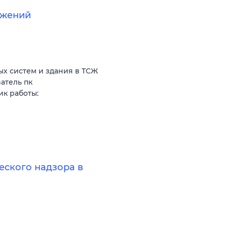
ужений
х систем и здания в ТСЖ
атель пк
к работы:
еского надзора в