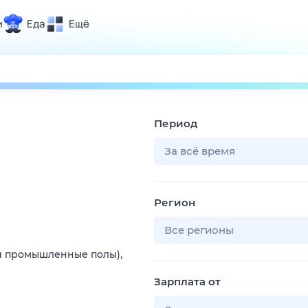
и
Еда
Ещё
Почта
ия и отдых
Поиск
Погода
Период
ТВ-программа
За всё время
и и тренды
Регион
 ситуации
 вместе
Все регионы
Помощь
 и промышленные полы),
Зарплата от