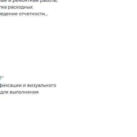
ные и ремонтные работы,
упка расходных
 Ведение отчетности…
Т"
фиксации и визуального
 для выполнения