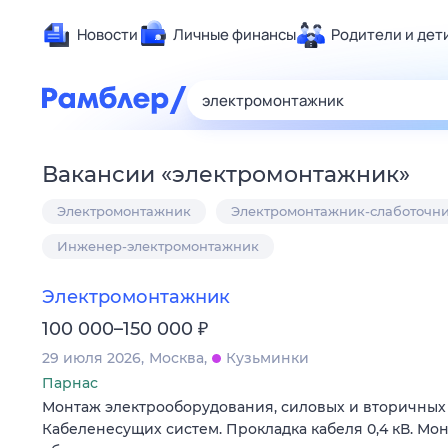
Новости
Личные финансы
Родители и дет
Здоровье
Развлечен
Дом и уют
Вакансии
«
электромонтажник
»
Спорт
Электромонтажник
Электромонтажник-слаботочн
Карьера
Авто
Инженер-электромонтажник
Технологи
Электромонтажник
Жизненные
₽
100 000–150 000
Сберегаем
29 июля 2026
Москва
Кузьминки
Гороскопы
Парнас
Монтаж электрооборудования, силовых и вторичных с
Кабеленесущих систем. Прокладка кабеля 0,4 кВ. Мо