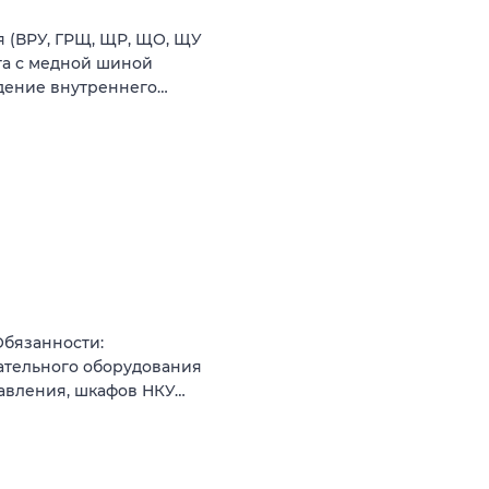
 (ВРУ, ГРЩ, ЩР, ЩО, ЩУ
та с медной шиной
дение внутреннего…
Обязанности:
ательного оборудования
равления, шкафов НКУ…