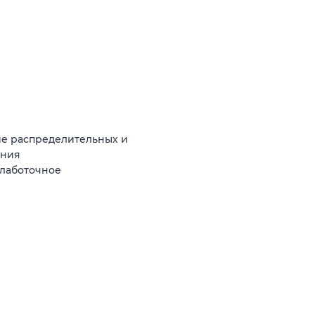
ие распределительных и
ания
слаботочное