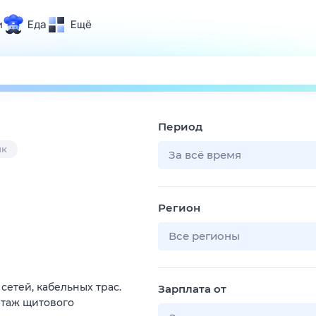
и
Еда
Ещё
Почта
ия и отдых
Поиск
Погода
Период
ТВ-программа
ик
За всё время
и и тренды
Регион
 ситуации
 вместе
Все регионы
Помощь
етей, кабельных трас.
Зарплата от
нтаж щитового