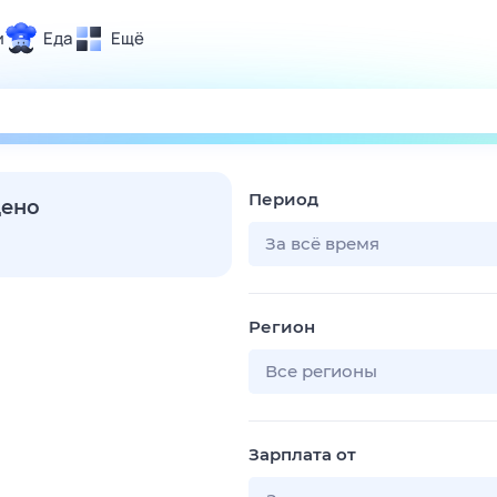
и
Еда
Ещё
Почта
ия и отдых
Поиск
Погода
Период
ТВ-программа
дено
За всё время
и и тренды
Регион
 ситуации
 вместе
Все регионы
Помощь
Зарплата от