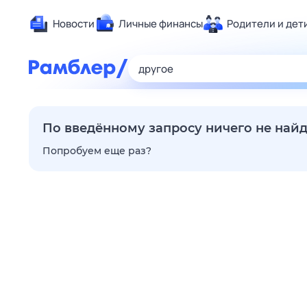
Новости
Личные финансы
Родители и дет
Здоровье
Развлечен
Дом и уют
Спорт
По введённому запросу ничего не най
Карьера
Попробуем еще раз?
Авто
Технологи
Жизненные
Сберегаем
Гороскопы