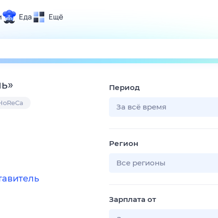
и
Еда
Ещё
Почта
ия и отдых
Поиск
Погода
ль
»
Период
ТВ-программа
 HoReCa
За всё время
и и тренды
Регион
 ситуации
 вместе
Все регионы
Помощь
тавитель
Зарплата от