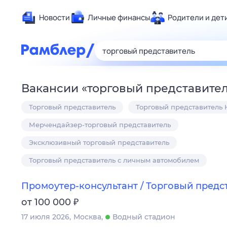
Новости
Личные финансы
Родители и дет
Здоровье
Развлечен
Дом и уют
Вакансии
«
торговый представите
Спорт
Торговый представитель
Торговый представитель
Карьера
Авто
Мерчендайзер-торговый представитель
Технологи
Эксклюзивный торговый представитель
Жизненные
Торговый представитель с личным автомобилем
Сберегаем
Гороскопы
Промоутер-консультант / Торговый предс
₽
от 100 000
17 июля 2026
Москва
Водный стадион