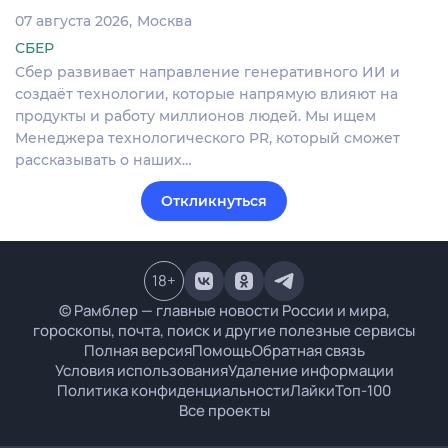
07 августа 2026
Москва
СБЕР
Сбер развивает направление генеративного ИИ и
создаёт технологии, которые напрямую влияют на
продукты и работу миллионов людей. Мы ищем
Менеджера технологического PR, который сможет
рассказывать о наших…
Откликнуться
18
+
© Рамблер — главные новости России и мира,
гороскопы, почта, поиск и другие полезные сервисы
Полная версия
Помощь
Обратная связь
Условия использования
Удаление информации
Политика конфиденциальности
Лайки
Топ-100
Все проекты