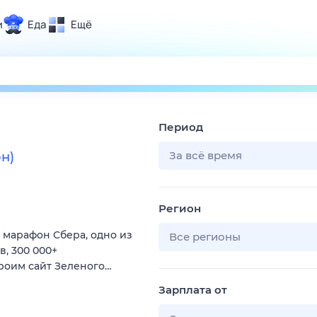
и
Еда
Ещё
Почта
ия и отдых
Поиск
Погода
Период
ТВ-программа
За всё время
н)
и и тренды
Регион
 ситуации
 марафон Сбера, одно из
 вместе
Все регионы
, 300 000+
Помощь
троим сайт Зеленого…
Зарплата от