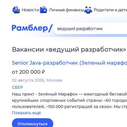
Новости
Личные финансы
Родители и дет
Здоровье
Развлечен
Дом и уют
Вакансии
«
ведущий разработчик
»
Спорт
Карьера
Senior Java-разработчик (Зеленый марафо
Авто
₽
от 200 000
Технологи
02 августа 2026
Москва
Жизненные
СБЕР
Наш прект - Зелёный Марафон — ежегодный беговой
Сберегаем
крупнейших спортивных событий страны: ~60 городов
Гороскопы
пользователей, ~150 000 регистраций за сезон. Мы с
Показать ещё
Откликнуться