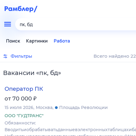
пк, бд
Поиск
Картинки
Работа
Фильтры
Всего найдено 22
Вакансии
«
пк, бд
»
Оператор ПК
₽
от 70 000
15 июля 2026
Москва
Площадь Революции
ООО "ГУДТРАНС"
Обязанности:
Вводитьиобрабатыватьданныевэлектронныхтаблицахиба