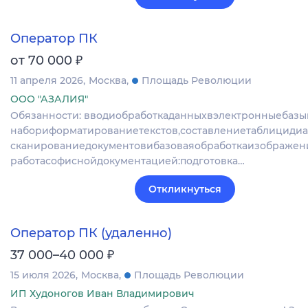
Оператор ПК
₽
от 70 000
11 апреля 2026
Москва
Площадь Революции
ООО "АЗАЛИЯ"
Обязанности: вводиобработкаданныхвэлектронныебазы
набориформатированиетекстов,составлениетаблицидиа
сканированиедокументовибазоваяобработкаизображен
работасофиснойдокументацией:подготовка…
Откликнуться
Оператор ПК (удаленно)
₽
37 000–40 000
15 июля 2026
Москва
Площадь Революции
ИП Худоногов Иван Владимирович