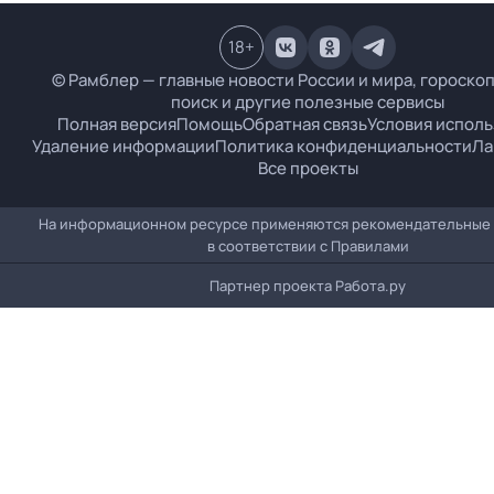
18
+
© Рамблер — главные новости России и мира, гороскоп
поиск и другие полезные сервисы
Полная версия
Помощь
Обратная связь
Условия испол
Удаление информации
Политика конфиденциальности
Ла
Все проекты
На информационном ресурсе применяются рекомендательные
в соответствии с
Правилами
Партнер проекта
Работа.ру