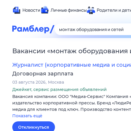
Новости
Личные финансы
Родители и дет
Здоровье
Развлечен
Дом и уют
Вакансии
«
монтаж оборудования 
Спорт
Карьера
Журналист (корпоративные медиа и соци
Авто
Договорная зарплата
Технологи
03 августа 2026
Москва
Жизненные
Джейкет, сервис размещения объявлений
Вакансия компании: ООО "Медиа-Сервис" Компания 
Сберегаем
издательство корпоративной прессы. Бренд «ЛюдиPe
Гороскопы
медиа для клиентов под ключ. Производство контен
Показать ещё
Откликнуться