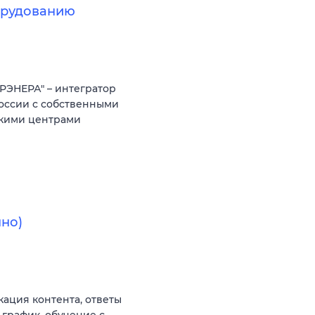
борудованию
РЭНЕРА" – интегратор
оссии с собственными
скими центрами
но)
ация контента, ответы
 график, обучение с