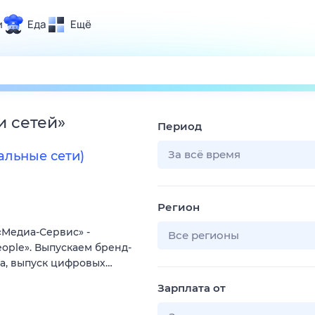
и
Еда
Ещё
Почта
ия и отдых
Поиск
Погода
и сетей
»
Период
ТВ-программа
За всё время
альные сети)
и и тренды
Регион
 ситуации
«Медиа-Сервис» -
 вместе
Все регионы
ople». Выпускаем бренд-
Помощь
та, выпуск цифровых…
Зарплата от