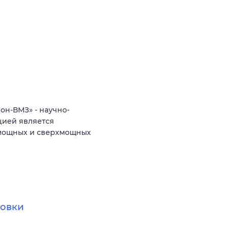
н-ВМЗ» - научно-
цией является
 мощных и сверхмощных
товки