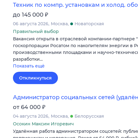
Техник по компр. установкам и холод. о
₽
до 145 000
06 августа 2026
Москва
Новаторская
Правильный выбор
Вакансия открыта в отраслевой компании-партнере "
госкорпорации Росатом по накопителям энергии в Р
производственными площадками и научно-техниче
разработки…
Показать ещё
Откликнуться
Администратор социальных сетей (удалён
₽
от 64 000
04 августа 2026
Москва
Белорусская
Осокин Максим Игоревич
Удалённая работа администратором соцсетей: публик
подписчикам и модерация. Доход от 64 000 ₽, гибкий