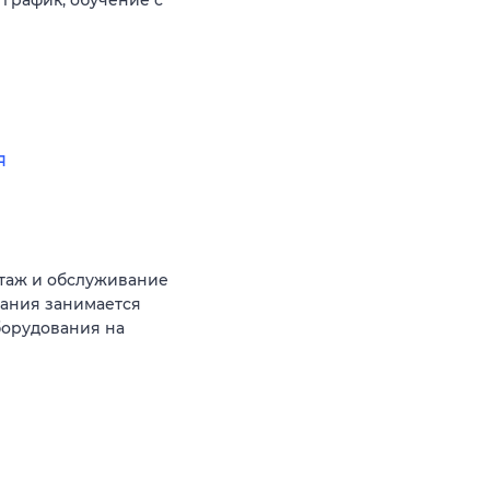
я
таж и обслуживание
ания занимается
борудования на