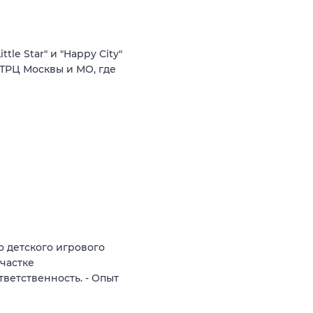
le Star" и "Happy City"
в ТРЦ Москвы и МО, где
 детского игрового
участке
ветственность. - Опыт