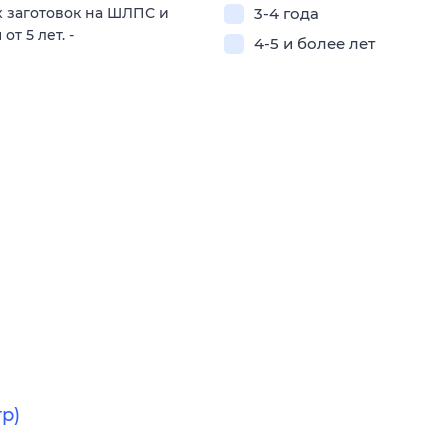
 заготовок на ШЛПС и
3-4 года
т 5 лет. -
4-5 и более лет
р)