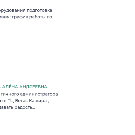
орудования подготовка
овия: график работы по
 АЛЁНА АНДРЕЕВНА
ргичного администратора
 в ТЦ Вегас Кашира ,
давать радость…