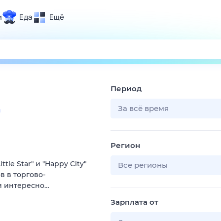
и
Еда
Ещё
Почта
ия и отдых
Поиск
Погода
Период
ТВ-программа
За всё время
а
и и тренды
Регион
 ситуации
le Star" и "Happy City"
 вместе
Все регионы
ов в торгово-
Помощь
 и интересно…
Зарплата от