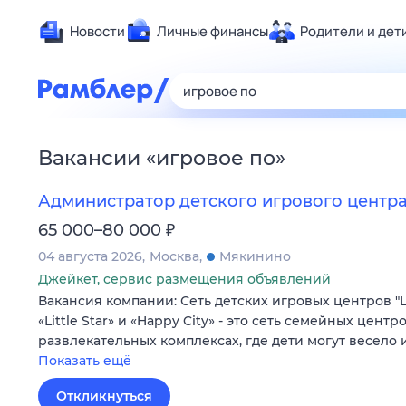
Новости
Личные финансы
Родители и дет
Здоровье
Развлечен
Дом и уют
Вакансии
«
игровое по
»
Спорт
Карьера
Администратор детского игрового центр
Авто
₽
65 000–80 000
Технологи
04 августа 2026
Москва
Мякинино
Жизненные
Джейкет, сервис размещения объявлений
Вакансия компании: Сеть детских игровых центров "Litt
Сберегаем
«Little Star» и «Happy City» - это сеть семейных центр
Гороскопы
развлекательных комплексах, где дети могут весело
Показать ещё
Откликнуться