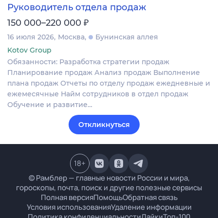
Руководитель отдела продаж
₽
150 000–220 000
16 июля 2026
Москва
Бунинская аллея
Kotov Group
Обязанности: Разработка стратегии продаж
Планирование продаж Анализ продаж Выполнение
плана продаж Отчеты по отделу продаж ежедневные и
ежемесячные Найм сотрудников в отдел продаж
Обучение и развитие…
Откликнуться
18
+
© Рамблер — главные новости России и мира,
гороскопы, почта, поиск и другие полезные сервисы
Полная версия
Помощь
Обратная связь
Условия использования
Удаление информации
Политика конфиденциальности
Лайки
Топ-100