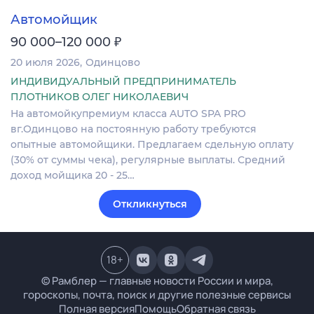
Автомойщик
₽
90 000–120 000
20 июля 2026
Одинцово
ИНДИВИДУАЛЬНЫЙ ПРЕДПРИНИМАТЕЛЬ
ПЛОТНИКОВ ОЛЕГ НИКОЛАЕВИЧ
На автомойкупремиум класса AUTO SPA PRO
вг.Одинцово на постоянную работу требуются
опытные автомойщики. Предлагаем сдельную оплату
(30% от суммы чека), регулярные выплаты. Средний
доход мойщика 20 - 25…
Откликнуться
18
+
© Рамблер — главные новости России и мира,
гороскопы, почта, поиск и другие полезные сервисы
Полная версия
Помощь
Обратная связь