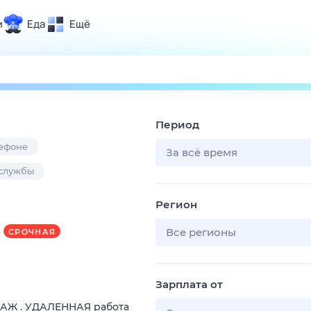
и
Еда
Ещё
Почта
ия и отдых
Поиск
Погода
Период
ТВ-программа
лефоне
За всё время
 службы
и и тренды
Регион
 ситуации
 вместе
Все регионы
СРОЧНАЯ
Помощь
Зарплата от
ДАЖ . УДАЛЕННАЯ работа