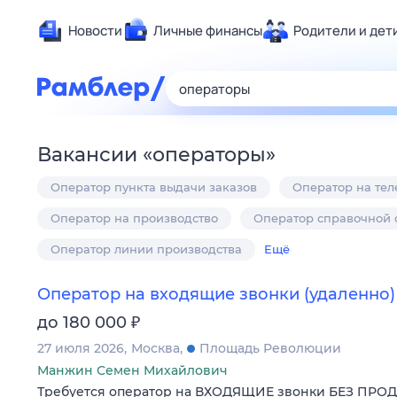
Новости
Личные финансы
Родители и дет
Здоровье
Развлечен
Дом и уют
Вакансии
«
операторы
»
Спорт
Оператор пункта выдачи заказов
Оператор на те
Карьера
Авто
Оператор на производство
Оператор справочной
Технологи
Оператор линии производства
Ещё
Жизненные
Оператор на входящие звонки (удаленно)
Сберегаем
₽
до 180 000
Гороскопы
27 июля 2026
Москва
Площадь Революции
Манжин Семен Михайлович
Требуется оператор на ВХОДЯЩИЕ звонки БЕЗ ПРО