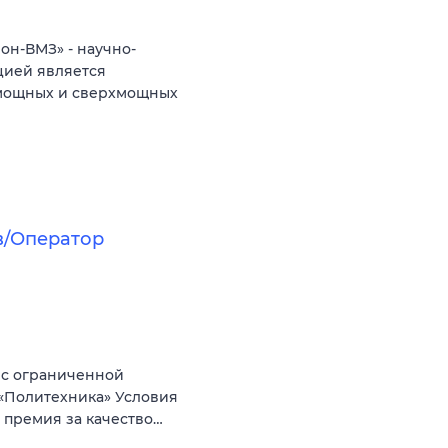
н-ВМЗ» - научно-
цией является
 мощных и сверхмощных
в/Оператор
 с ограниченной
«Политехника» Условия
+ премия за качество…