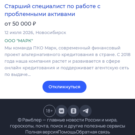
Старший специалист по работе с
проблемными активами
₽
от 50 000
12 июля 2026
Новосибирск
ООО "МАРК"
Мы команда ПКО Марк, современный финансовый
проект альтернативного кредитования в стране. С 2018
года наша компания растет и развивается в сфере
онлайн кредитования и поддерживает агентскую сеть
по выдаче…
Откликнуться
18
+
© Рамблер — главные новости России и мира,
гороскопы, почта, поиск и другие полезные сервисы
Полная версия
Помощь
Обратная связь