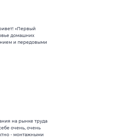
ривет! «Первый
ровье домашних
анием и передовыми
ния на рынке труда
себе очень, очень
ктно - монтажными