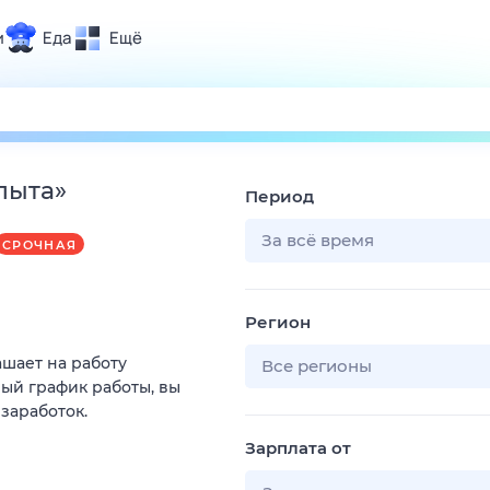
и
Еда
Ещё
Почта
ия и отдых
Поиск
Погода
пыта
»
Период
ТВ-программа
За всё время
СРОЧНАЯ
и и тренды
Регион
 ситуации
ашает на работу
 вместе
Все регионы
ый график работы, вы
Помощь
 заработок.
Зарплата от