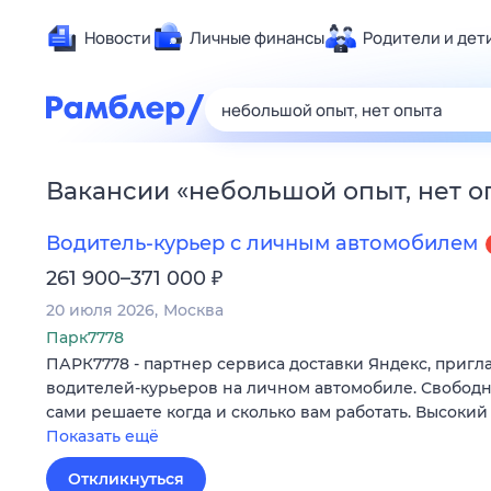
Новости
Личные финансы
Родители и дет
Здоровье
Развлечен
Дом и уют
Вакансии
«
небольшой опыт, нет о
Спорт
Карьера
Водитель-курьер с личным автомобилем
Авто
₽
261 900–371 000
Технологи
20 июля 2026
Москва
Жизненные
Парк7778
ПАРК7778 - партнер сервиса доставки Яндекс, пригл
Сберегаем
водителей-курьеров на личном автомобиле. Свободн
Гороскопы
сами решаете когда и сколько вам работать. Высокий
Показать ещё
Откликнуться