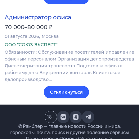
Администратор офиса
₽
70 000–80 000
01 августа 2026
Москва
ООО "СОЮЗ-ЭКСПЕРТ"
Обязанности: Обслуживание посетителей Управление
офисным персоналом Организация делопроизводства
Диспетчеризация транспорта Подготовка офиса к
рабочему дню Внутренний контроль Клиентское
делопроизводство…
Откликнуться
18
+
© Рамблер — главные новости России и мира,
гороскопы, почта, поиск и другие полезные сервисы
Полная версия
Помощь
Обратная связь