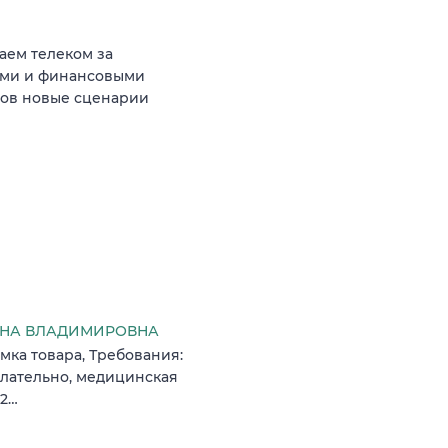
аем телеком за
ыми и финансовыми
тов новые сценарии
ЛЕНА ВЛАДИМИРОВНА
емка товара, Требования:
елательно, медицинская
22…