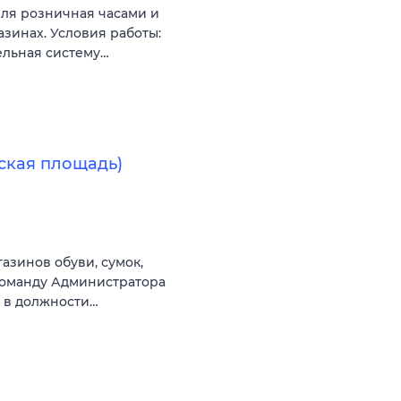
ля розничная часами и
инах. Условия работы:
ельная систему…
ская площадь)
зинов обуви, сумок,
команду Администратора
и в должности…