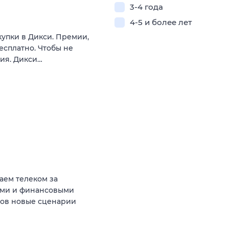
3-4 года
4-5 и более лет
купки в Дикси. Премии,
есплатно. Чтобы не
вия. Дикси…
аем телеком за
ыми и финансовыми
тов новые сценарии