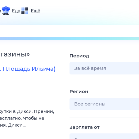
и
Еда
Ещё
Почта
ия и отдых
Поиск
Погода
агазины
»
Период
ТВ-программа
За всё время
. Площадь Ильича)
и и тренды
Регион
 ситуации
 вместе
Все регионы
купки в Дикси. Премии,
Помощь
есплатно. Чтобы не
вия. Дикси…
Зарплата от