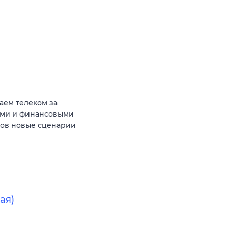
аем телеком за
ыми и финансовыми
тов новые сценарии
ая)