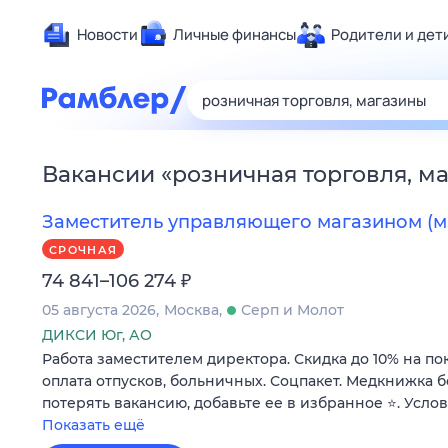
Новости
Личные финансы
Родители и дет
Здоровье
Развлечен
Дом и уют
Вакансии
«
розничная торговля, м
Спорт
Карьера
Заместитель управляющего магазином (м
Авто
СРОЧНАЯ
Технологи
₽
74 841–106 274
Жизненные
05 августа 2026
Москва
Серп и Молот
Сберегаем
ДИКСИ Юг, АО
Работа заместителем директора. Скидка до 10% на по
Гороскопы
оплата отпусков, больничных. Соцпакет. Медкнижка б
потерять вакансию, добавьте ее в избранное ⭐. Усло
Показать ещё