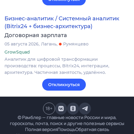
Бизнес-аналитик / Системный аналитик
(Bitrix24 + бизнес-архитектура)
Договорная зарплата
05 августа 2026
Лагань
Румянцево
GrowSquad
Аналитик для цифровой трансформации
производства: процессы, Bitrix24, интеграции,
архитектура. Частичная занятость, удалённо.
Откликнуться
18
+
© Рамблер — главные новости России и мира,
гороскопы, почта, поиск и другие полезные сервисы
Полная версия
Помощь
Обратная связь