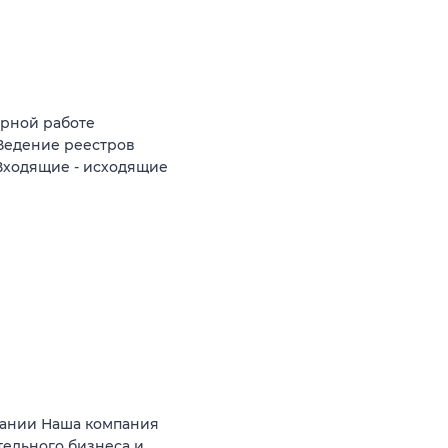
орной работе
 Ведение реестров
Входящие - исходящие
пании Наша компания
тельного бизнеса и