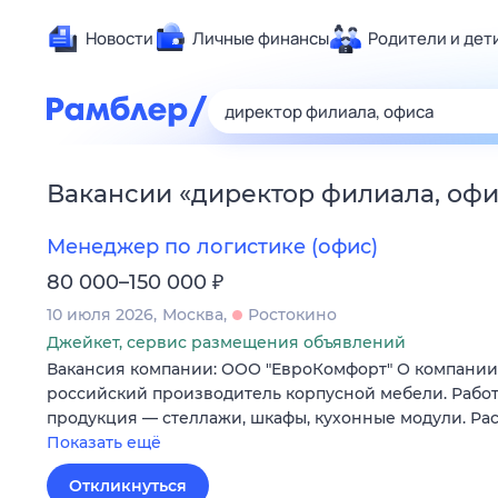
Новости
Личные финансы
Родители и дет
Здоровье
Развлечен
Дом и уют
Вакансии
«
директор филиала, оф
Спорт
Карьера
Менеджер по логистике (офис)
Авто
₽
80 000–150 000
Технологи
10 июля 2026
Москва
Ростокино
Жизненные
Джейкет, сервис размещения объявлений
Вакансия компании: ООО "ЕвроКомфорт" О компан
Сберегаем
российский производитель корпусной мебели. Работ
Гороскопы
продукция — стеллажи, шкафы, кухонные модули. Ра
Показать ещё
Откликнуться