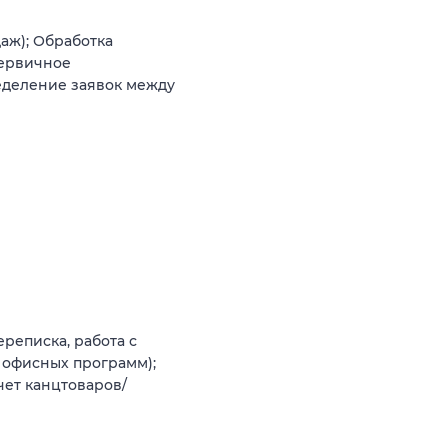
аж); Обработка
Первичное
еделение заявок между
реписка, работа с
 офисных программ);
чет канцтоваров/