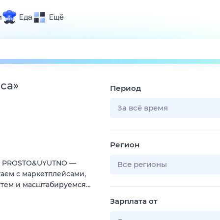
и
Еда
Ещё
Почта
ия и отдых
Поиск
Погода
иса
»
Период
ТВ-программа
За всё время
и и тренды
Регион
 ситуации
ии PROSTO&UYUTNO —
 вместе
Все регионы
аем с маркетплейсами,
Помощь
стем и масштабируемся…
Зарплата от