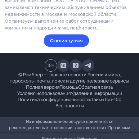
Вакансия компании: ООО "РЕГУЛЯР-СЕРВИС" Мы
занимаемся техническим обслуживанием объектов
недвижимости в Москве и Московской области.
Организуем выполнение работ сотрудниками
компании и подрядчиками, подбираем…
Откликнуться
18
+
© Рамблер — главные новости России и мира,
гороскопы, почта, поиск и другие полезные сервисы
Полная версия
Помощь
Обратная связь
Условия использования
Удаление информации
Политика конфиденциальности
Лайки
Топ-100
Все проекты
На информационном ресурсе применяются
рекомендательные технологии в соответствии с
Правилами
Партнер проекта
Работа.ру