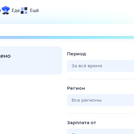
и
Еда
Ещё
Почта
ия и отдых
Поиск
Погода
Период
ТВ-программа
дено
За всё время
и и тренды
Регион
 ситуации
 вместе
Все регионы
Помощь
Зарплата от