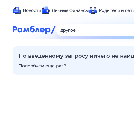
Новости
Личные финансы
Родители и дет
Здоровье
Развлечен
Дом и уют
Спорт
По введённому запросу ничего не най
Карьера
Попробуем еще раз?
Авто
Технологи
Жизненные
Сберегаем
Гороскопы