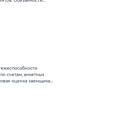
ентов. Обязанности…
тежеспособности
по счетам, анкетных
говая оценка заемщика…