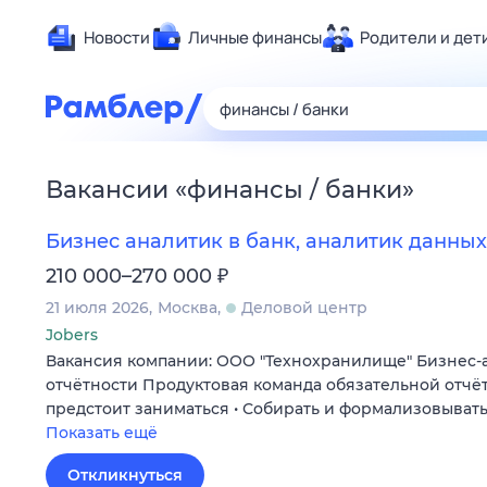
Новости
Личные финансы
Родители и дет
Здоровье
Развлечен
Дом и уют
Вакансии
«
финансы / банки
»
Спорт
Карьера
Бизнес аналитик в банк, аналитик данных
Авто
₽
210 000–270 000
Технологи
21 июля 2026
Москва
Деловой центр
Жизненные
Jobers
Вакансия компании: ООО "Технохранилище" Бизнес-
Сберегаем
отчётности Продуктовая команда обязательной отчё
Гороскопы
предстоит заниматься • Собирать и формализовыват
Показать ещё
Откликнуться