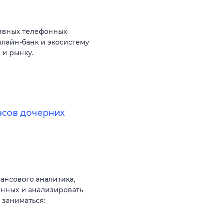
тивных телефонных
нлайн-банк и экосистему
 и рынку.
нсов дочерних
нсового аналитика,
анных и анализировать
 заниматься: