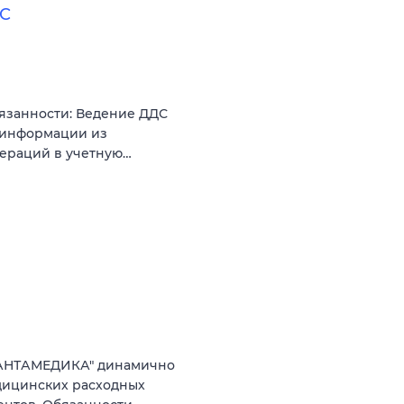
ДС
язанности: Ведение ДДС
 информации из
операций в учетную…
ВАНТАМЕДИКА" динамично
дицинских расходных