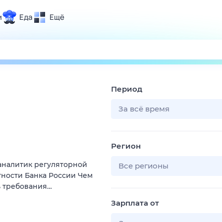
и
Еда
Ещё
Почта
ия и отдых
Поиск
Погода
Период
ТВ-программа
За всё время
и и тренды
Регион
 ситуации
аналитик регуляторной
 вместе
Все регионы
тности Банка России Чем
Помощь
ь требования…
Зарплата от