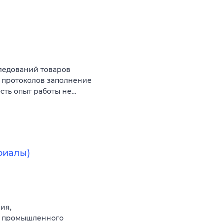
ледований товаров
 протоколов заполнение
сть опыт работы не…
риалы)
ия,
и промышленного