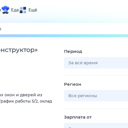
и
Еда
Ещё
Почта
ия и отдых
Поиск
Погода
онструктор
»
Период
ТВ-программа
За всё время
и и тренды
Регион
 ситуации
х окон и дверей из
 вместе
Все регионы
рафик работы 5/2, оклад
Помощь
Зарплата от