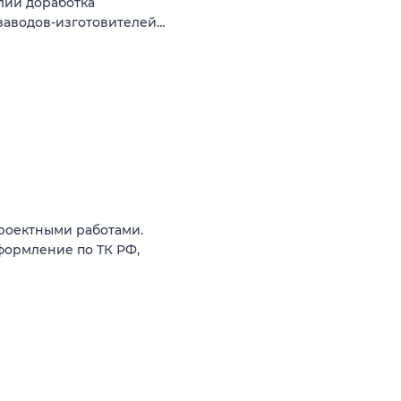
лий доработка
заводов-изготовителей…
роектными работами.
формление по ТК РФ,