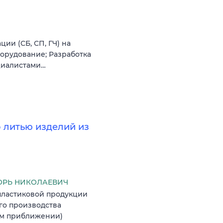
ии (СБ, СП, ГЧ) на
орудование; Разработка
ециалистами…
о литью изделий из
ОРЬ НИКОЛАЕВИЧ
пластиковой продукции
го производства
вом приближении)