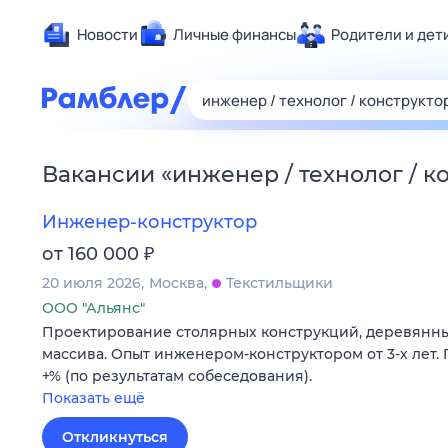
Новости
Личные финансы
Родители и дет
Здоровье
Развлечен
Дом и уют
Вакансии
«
инженер / технолог / к
Спорт
Карьера
Инженер-конструктор
Авто
₽
от 160 000
Технологи
20 июля 2026
Москва
Текстильщики
Жизненные
ООО "Альянс"
Проектирование столярных конструкций, деревянны
Сберегаем
массива. Опыт инженером-конструктором от 3-х лет. Г
Гороскопы
+% (по результатам собеседования).
Показать ещё
Откликнуться