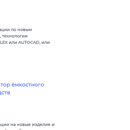
тации по новым
, технологии
FLEX или AUTOCAD, или
ктор ёмкостного
дств
ации на новые изделия и