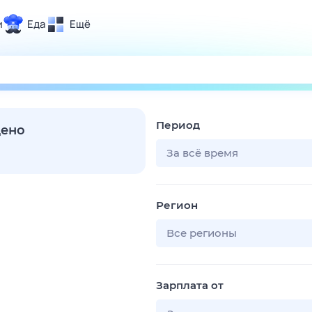
и
Еда
Ещё
Почта
ия и отдых
Поиск
Погода
Период
ТВ-программа
дено
За всё время
и и тренды
Регион
 ситуации
 вместе
Все регионы
Помощь
Зарплата от