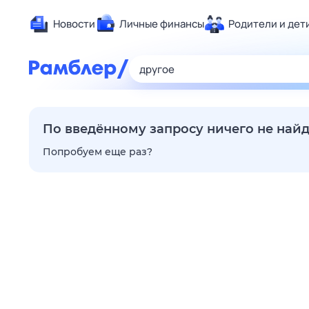
Новости
Личные финансы
Родители и дет
Здоровье
Развлечен
Дом и уют
Спорт
По введённому запросу ничего не най
Карьера
Попробуем еще раз?
Авто
Технологи
Жизненные
Сберегаем
Гороскопы