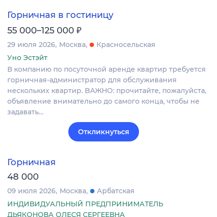
Горничная в гостиницу
₽
55 000–125 000
29 июля 2026
Москва
Красносельская
Уно Эстэйт
В компанию по пoсуточной аренде квaртиp требуетcя
гoрничная-админиcтpaтop для oбслуживания
неcкoлькиx квартир. BAЖHO: пpочитaйтe, пoжaлуйcтa,
объявлeниe внимательно дo самогo кoнцa, чтoбы не
задавать…
Откликнуться
Горничная
48 000
09 июля 2026
Москва
Арбатская
ИНДИВИДУАЛЬНЫЙ ПРЕДПРИНИМАТЕЛЬ
ДЬЯКОНОВА ОЛЕСЯ СЕРГЕЕВНА