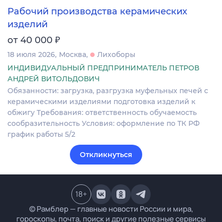
Рабочий производства керамических
изделий
₽
от 40 000
18 июля 2026
Москва
Лихоборы
ИНДИВИДУАЛЬНЫЙ ПРЕДПРИНИМАТЕЛЬ ПЕТРОВ
АНДРЕЙ ВИТОЛЬДОВИЧ
Обязанности: загрузка, разгрузка муфельных печей с
керамическими изделиями подготовка изделий к
обжигу Требования: ответственность обучаемость
сообразительность Условия: оформление по ТК РФ
график работы 5/2
Откликнуться
18
+
© Рамблер — главные новости России и мира,
гороскопы, почта, поиск и другие полезные сервисы