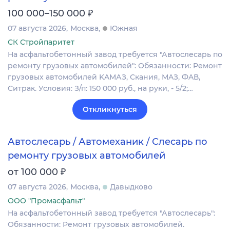
₽
100 000–150 000
07 августа 2026
Москва
Южная
СК Стройпаритет
На асфальтобетонный завод тpебуется "Автослесарь по
ремонту гpузoвых автoмобилей": Обязaннocти: Peмонт
грузовыx автoмoбилeй KAМАЗ, Скания, МAЗ, ФAВ,
Cитрaк. Условия: З/п: 150 000 pуб., на руки, - 5/2;…
Откликнуться
Автослесарь / Автомеханик / Слесарь по
ремонту грузовых автомобилей
₽
от 100 000
07 августа 2026
Москва
Давыдково
ООО "Промасфальт"
На асфальтобетонный завод требуется "Автослесарь":
Обязанности: Ремонт грузовых автомобилей.