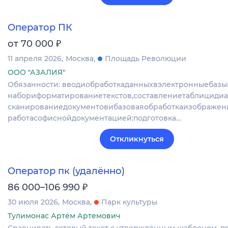
Оператор ПК
₽
от 70 000
11 апреля 2026
Москва
Площадь Революции
ООО "АЗАЛИЯ"
Обязанности: вводиобработкаданныхвэлектронныебазы
набориформатированиетекстов,составлениетаблицидиа
сканированиедокументовибазоваяобработкаизображен
работасофиснойдокументацией:подготовка…
Откликнуться
Оператор пк (удалённо)
₽
86 000–106 990
30 июля 2026
Москва
Парк культуры
Тулимонас Артём Артемович
Сравнивать готовый текст с утверждённым шаблоном, п