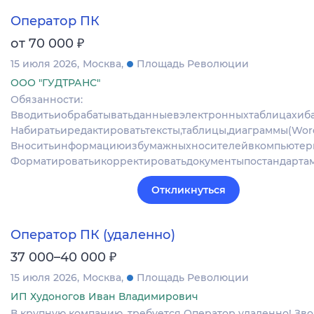
Оператор ПК
₽
от 70 000
15 июля 2026
Москва
Площадь Революции
ООО "ГУДТРАНС"
Обязанности:
Вводитьиобрабатыватьданныевэлектронныхтаблицахиба
Набиратьиредактироватьтексты,таблицы,диаграммы(Word,
Вноситьинформациюизбумажныхносителейвкомпьютер
Форматироватьикорректироватьдокументыпостандарта
Откликнуться
Оператор ПК (удаленно)
₽
37 000–40 000
15 июля 2026
Москва
Площадь Революции
ИП Худоногов Иван Владимирович
В крупную компанию, требуется Оператор удаленно! Зв