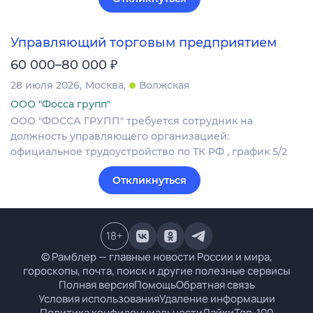
Управляющий торговым предприятием
₽
60 000–80 000
28 июля 2026
Москва
Волжская
ООО "Фосса групп"
ООО "ФОССА ГРУПП" требуется сотрудник на
должность управляющего организацией:
официальное трудоустройство по ТК РФ , график 5/2
Откликнуться
18
+
© Рамблер — главные новости России и мира,
гороскопы, почта, поиск и другие полезные сервисы
Полная версия
Помощь
Обратная связь
Условия использования
Удаление информации
Политика конфиденциальности
Лайки
Топ-100