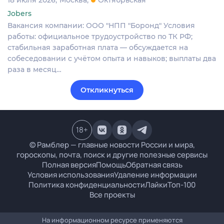
Jobers
Вакансия компании: ООО "НПП "Боронд" Условия
работы: официальное трудоустройство по ТК РФ;
стабильная заработная плата — обсуждается на
собеседовании с учётом опыта и навыков; выплаты два
раза в месяц…
Откликнуться
18
+
© Рамблер — главные новости России и мира,
гороскопы, почта, поиск и другие полезные сервисы
Полная версия
Помощь
Обратная связь
Условия использования
Удаление информации
Политика конфиденциальности
Лайки
Топ-100
Все проекты
На информационном ресурсе применяются