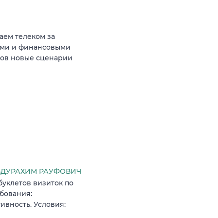
аем телеком за
ыми и финансовыми
тов новые сценарии
БДУРАХИМ РАУФОВИЧ
буклетов визиток по
бования:
ивность. Условия: