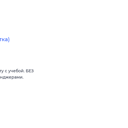
тка)
у с учебой. БЕЗ
енджерами.