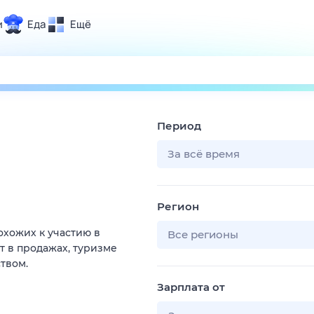
и
Еда
Ещё
Почта
ия и отдых
Поиск
Погода
Период
ТВ-программа
За всё время
и и тренды
Регион
 ситуации
охожих к участию в
 вместе
Все регионы
т в продажах, туризме
Помощь
твом.
Зарплата от