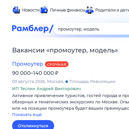
Новости
Личные финансы
Родители и дет
Здоровье
Развлечен
Дом и уют
Вакансии
«
промоутер, модель
»
Спорт
Карьера
Промоутер
СРОЧНАЯ
Авто
₽
90 000–140 000
Технологи
03 августа 2026
Москва
Площадь Революции
Жизненные
ИП Теслин Андрей Викторович
Активное привлечение туристов, гостей города и пр
Сберегаем
обзорных и тематических экскурсиях по Москве. Опы
Гороскопы
или на позиции промоутера будет вашим преимущес
Показать ещё
Откликнуться