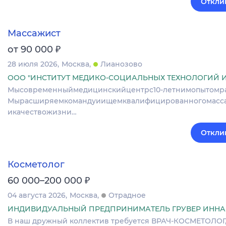
Откли
Массажист
₽
от 90 000
28 июля 2026
Москва
Лианозово
ООО "ИНСТИТУТ МЕДИКО-СОЦИАЛЬНЫХ ТЕХНОЛОГИЙ 
Мысовременныймедицинскийцентрс10‑летнимопытомраб
Мырасширяемкомандуиищемквалифицированногомасса
икачествожизни…
Откли
Косметолог
₽
60 000–200 000
04 августа 2026
Москва
Отрадное
ИНДИВИДУАЛЬНЫЙ ПРЕДПРИНИМАТЕЛЬ ГРУВЕР ИННА
В наш дружный коллектив требуется ВРАЧ-КОСМЕТОЛОГ,КО