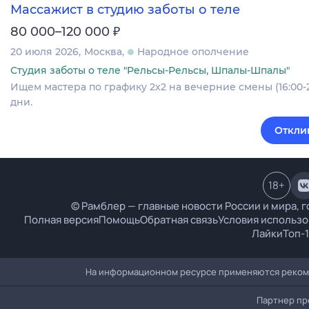
Массажист в студию заботы о теле
₽
80 000–120 000
20 июля 2026
Москва
Народное ополчение
Студия заботы о теле "Рельсы-Рельсы, Шпалы-Шпалы"
Ищем мастера по графику 2х2 на вечерние смены (16:00-
дни.
Откли
18
+
© Рамблер — главные новости России и мира, г
Полная версия
Помощь
Обратная связь
Условия использо
Лайки
Топ-
На информационном ресурсе применяются рекоме
Партнер пр