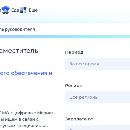
и
Еда
Ещё
Почта
ия и отдых
Поиск
Погода
заместитель
Период
ТВ-программа
За всё время
ого обеспечения и
и и тренды
Регион
 ситуации
 вместе
Все регионы
Помощь
 МО «Цифровые Медиа» -
Зарплата от
ы ищем в связи с
купкам: специалиста…