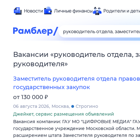
Новости
Личные финансы
Родители и дет
Здоровье
Развлечен
Дом и уют
Вакансии
«
руководитель отдела, 
Спорт
руководителя
»
Карьера
Авто
Заместитель руководителя отдела правов
Технологи
государственных закупок
Жизненные
₽
от 130 000
Сберегаем
06 августа 2026
Москва
Строгино
Гороскопы
Джейкет, сервис размещения объявлений
Вакансия компании: ГАУ МО "ЦИФРОВЫЕ МЕДИА" ГАУ
государственное учреждение Московской области. М
расширением штата Заместителя руководителя по за