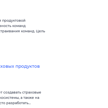
я продуктовой
вность команд
ыстраивания команд. Цель
аховых продуктов
ет создавать страховые
косистемы, а также на
сто разработать…