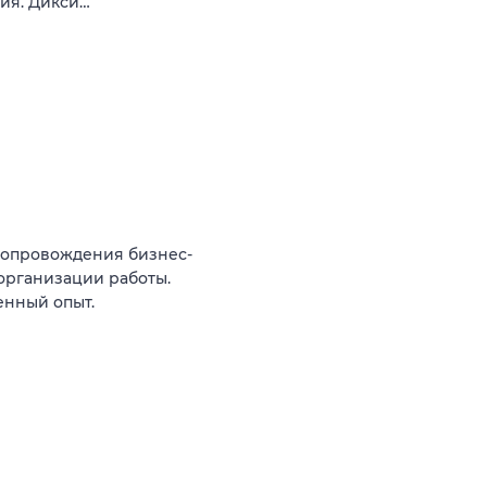
вия. Дикси…
сопровождения бизнес-
организации работы.
енный опыт.