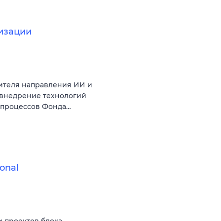
изации
ителя направления ИИ и
 внедрение технологий
с-процессов Фонда…
onal