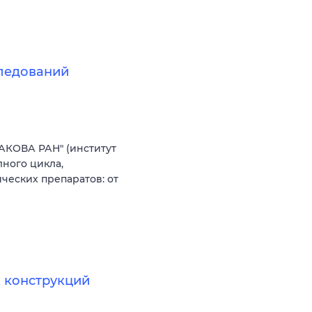
следований
АКОВА РАН" (институт
ного цикла,
еских препаратов: от
 конструкций