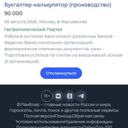
Бухгалтер-калькулятор (производство)
90 000
05 августа 2026
Москва
Варшавская
Гастрономический Портал
Работа в системах Банк-клиент различных банков -
Ведение банка нескольких организаций:
формирование платежных документов, разн -
Подготовка остатков по счетам на ежедневной основе
(5 организаций)
Откликнуться
18
+
© Рамблер — главные новости России и мира,
гороскопы, почта, поиск и другие полезные сервисы
Полная версия
Помощь
Обратная связь
Условия использования
Удаление информации
Политика конфиденциальности
Лайки
Топ-100