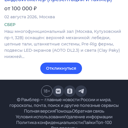
₽
от 100 000
02 августа 2026
Москва
СБЕР
Наш многофункциональный зал (Москва, Кутузовский
пр-т, 32В) оснащён: верхней механикой: лебедки,
цепные тали, штанкетные системы, Pre-Rig фермы,
подвесы LED-экранов (AOTO DL2.3) и света (Clay Paky)
нижней…
Откликнуться
18
+
© Рамблер — главные новости России и мира,
гороскопы, почта, поиск и другие полезные сервисы
Полная версия
Помощь
Обратная связь
Условия использования
Удаление информации
Политика конфиденциальности
Лайки
Топ-100