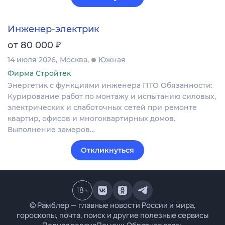
Инженер-электрик
₽
от 80 000
14 июля 2026
Москва
Южная
Фирма Стройтек
Энергетик с функциями инженера ПТО Обязанности:
Курирование работ по монтажу и испытанию силовых,
электрических и слаботочных сетей при ремонте
квартир, офисов и многоквартирных домов.
Выполнение замеров…
Откликнуться
18
+
© Рамблер — главные новости России и мира,
гороскопы, почта, поиск и другие полезные сервисы