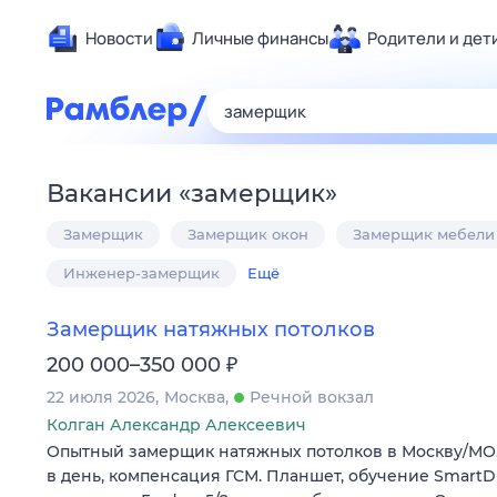
Новости
Личные финансы
Родители и дет
Здоровье
Развлечен
Дом и уют
Вакансии
«
замерщик
»
Спорт
Замерщик
Замерщик окон
Замерщик мебели
Карьера
Авто
Инженер-замерщик
Ещё
Технологи
Замерщик натяжных потолков
Жизненные
₽
200 000–350 000
Сберегаем
22 июля 2026
Москва
Речной вокзал
Гороскопы
Колган Александр Алексеевич
Опытный замерщик натяжных потолков в Москву/МО. 
в день, компенсация ГСМ. Планшет, обучение Smart