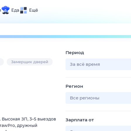
и
Еда
Ещё
Почта
ия и отдых
Поиск
Погода
Период
ТВ-программа
Замерщик дверей
За всё время
и и тренды
Регион
 ситуации
 вместе
Все регионы
Помощь
Высокая ЗП, 3–5 выездов
Зарплата от
DrawPro, дружный