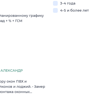
3-4 года
4-5 и более лет
планированному графику
ад + % + ГСМ
 АЛЕКСАНДР
ору окон ПВХ и
лконов и лоджий. • Замер
 монтажа оконных…