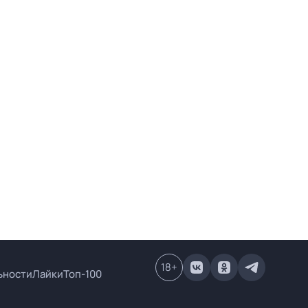
18
+
ьности
Лайки
Топ-100