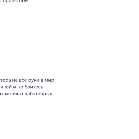
о проектной
ера на все руки в мир
никой и не боитесь
онтажника слаботочных…