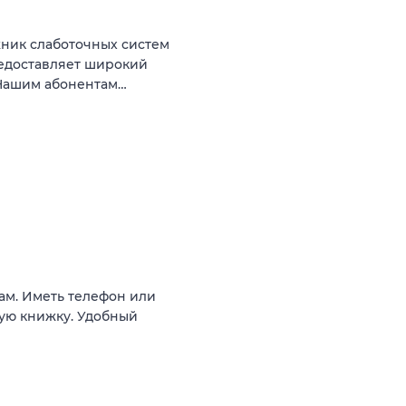
жник слаботочных систем
редоставляет широкий
 Нашим абонентам…
рам. Иметь телефон или
кую книжку. Удобный