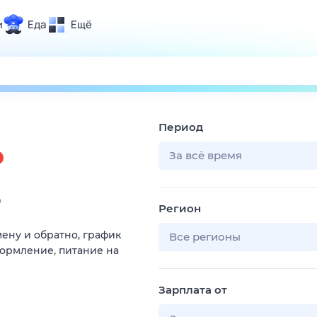
и
Еда
Ещё
Почта
ия и отдых
Поиск
Погода
Период
ТВ-программа
За всё время
и и тренды
о
Регион
 ситуации
мену и обратно, график
 вместе
Все регионы
оформление, питание на
Помощь
Зарплата от