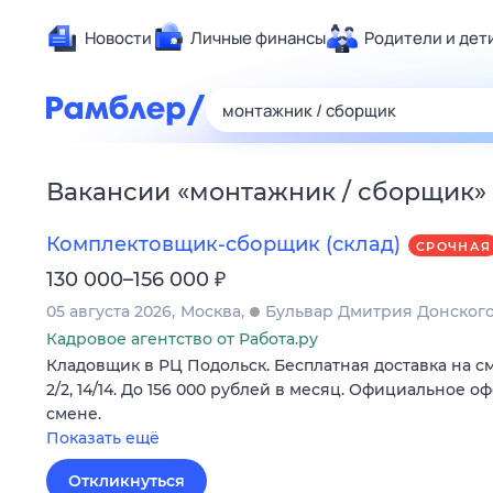
Новости
Личные финансы
Родители и дет
Здоровье
Развлечен
Дом и уют
Вакансии
«
монтажник / сборщик
»
Спорт
Карьера
Комплектовщик-сборщик (склад)
СРОЧНАЯ
Авто
₽
130 000–156 000
Технологи
05 августа 2026
Москва
Бульвар Дмитрия Донског
Жизненные
Кадровое агентство от Работа.ру
Кладовщик в РЦ Подольск. Бесплатная доставка на с
Сберегаем
2/2, 14/14. До 156 000 рублей в месяц. Официальное 
Гороскопы
смене.
Показать ещё
Откликнуться