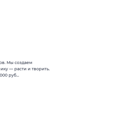
ов. Мы создаем
нику — расти и творить.
 000 руб…