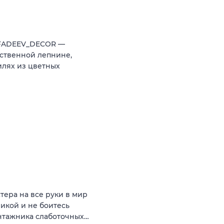
 FADEEV_DECOR —
ственной лепнине,
илях из цветных
ера на все руки в мир
никой и не боитесь
онтажника слаботочных…