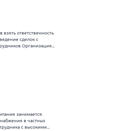
ов взять ответственность
оведение сделок с
трудников Организация…
мпания занимается
снабжения в частных
отрудника с высокими…