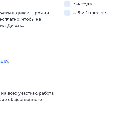
3-4 года
4-5 и более лет
купки в Дикси. Премии,
есплатно. Чтобы не
вия. Дикси…
ую.
а всех участках, работа
фере общественного