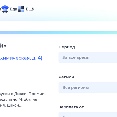
и
Еда
Ещё
Почта
ия и отдых
Поиск
Погода
й
»
Период
ТВ-программа
За всё время
имическая, д. 4)
и и тренды
Регион
 ситуации
 вместе
Все регионы
купки в Дикси. Премии,
Помощь
есплатно. Чтобы не
вия. Дикси…
Зарплата от