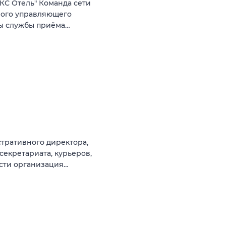
КС Отель" Команда сети
ного управляющего
ты службы приёма…
тративного директора,
секретариата, курьеров,
ости организация…