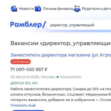
Новости
Личные финансы
Родители и дет
Здоровье
Развлечен
Дом и уют
Вакансии
«
директор, управляющи
Спорт
Карьера
Заместитель директора магазина (ул Агрох
Авто
СРОЧНАЯ
Технологи
₽
71 097–100 957
Жизненные
06 августа 2026
Москва
Кокошкино
Сберегаем
ДИКСИ Юг, АО
Работа заместителем директора. Скидка до 10% на по
Гороскопы
оплата отпусков, больничных. Соцпакет. Медкнижка б
потерять вакансию, добавьте ее в избранное ⭐. Усло
Показать ещё