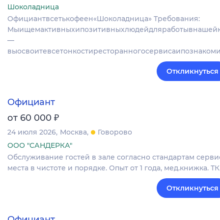
Шоколадница
Официантвсетькофеен«Шоколадница» Требования:
Мыищемактивныхипозитивныхлюдейдляработывнашейк
—
выосвоитевсетонкостиресторанногосервисаипознаком
Откликнуться
Официант
₽
от 60 000
24 июля 2026
Москва
Говорово
ООО "САНДЕРКА"
Обслуживание гостей в зале согласно стандартам сервис
места в чистоте и порядке. Опыт от 1 года, мед.книжка. ТК
Откликнуться
Официант