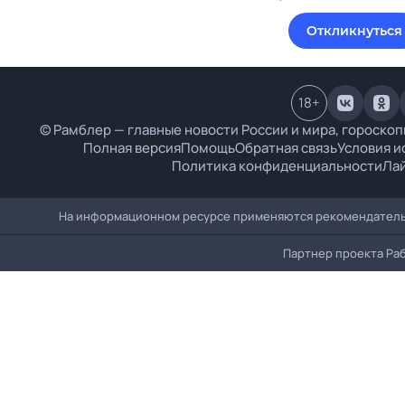
Откликнуться
18
+
© Рамблер — главные новости России и мира, гороскоп
Полная версия
Помощь
Обратная связь
Условия и
Политика конфиденциальности
Ла
На информационном ресурсе применяются рекомендательн
Партнер проекта
Ра