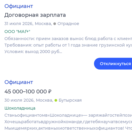
Официант
Договорная зарплата
31 июля 2026
Москва
Отрадное
ООО "МАГ+"
Обязанности: прием заказов вынос блюд работа с клиен
Требования: опыт работы от 1 года знание грузинской к
Условия: выход 2000 руб…
Откликнуться
Официант
₽
45 000–100 000
30 июля 2026
Москва
Бутырская
Шоколадница
Станьофициантомв«Шоколаднице»— заряжайгостейпози
Хочешьработатьвдружнойкоманде,гдетебянаучатвсемус
Мыищемярких,активныхиответственныхофициантов! Что