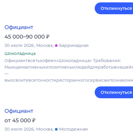
Откликнуться
Официант
₽
45 000–90 000
30 июля 2026
Москва
Баррикадная
Шоколадница
Официантвсетькофеен«Шоколадница» Требования:
Мыищемактивныхипозитивныхлюдейдляработывнашейк
—
выосвоитевсетонкостиресторанногосервисаипознаком
Откликнуться
Официант
₽
от 45 000
30 июля 2026
Москва
Молодежная