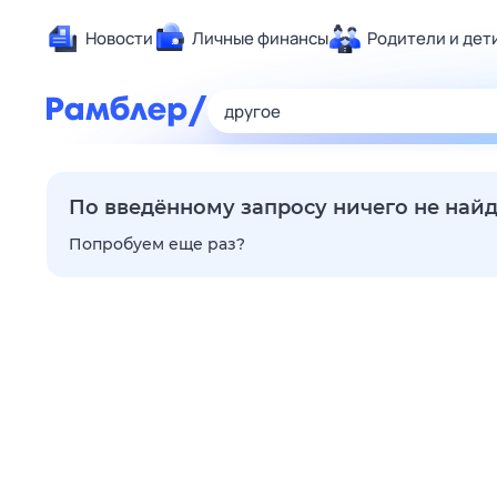
Новости
Личные финансы
Родители и дет
Здоровье
Развлечен
Дом и уют
Спорт
По введённому запросу ничего не най
Карьера
Попробуем еще раз?
Авто
Технологи
Жизненные
Сберегаем
Гороскопы