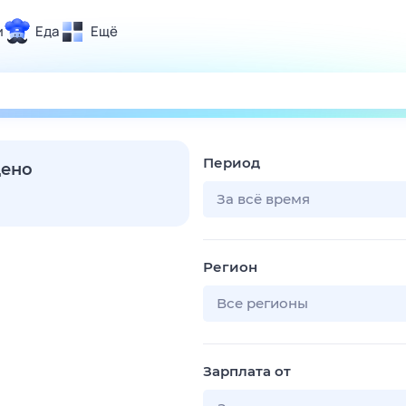
и
Еда
Ещё
Почта
ия и отдых
Поиск
Погода
Период
ТВ-программа
дено
За всё время
и и тренды
Регион
 ситуации
 вместе
Все регионы
Помощь
Зарплата от