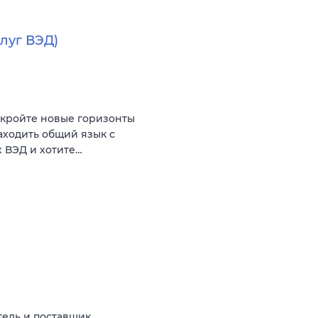
луг ВЭД)
ткройте новые горизонты
аходить общий язык с
 ВЭД и хотите…
ель и поставщик