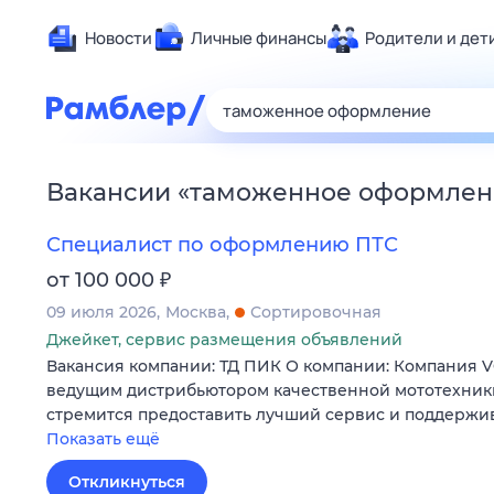
Новости
Личные финансы
Родители и дет
Здоровье
Развлечен
Дом и уют
Вакансии
«
таможенное оформлен
Спорт
Карьера
Специалист по оформлению ПТС
Авто
₽
от 100 000
Технологи
09 июля 2026
Москва
Сортировочная
Жизненные
Джейкет, сервис размещения объявлений
Вакансия компании: ТД ПИК О компании: Компания 
Сберегаем
ведущим дистрибьютором качественной мототехники
Гороскопы
стремится предоставить лучший сервис и поддержи
Показать ещё
Откликнуться