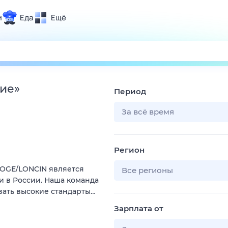
и
Еда
Ещё
Почта
ия и отдых
Поиск
Погода
ие
»
Период
ТВ-программа
За всё время
и и тренды
Регион
 ситуации
VOGE/LONCIN является
 вместе
Все регионы
 в России. Наша команда
Помощь
вать высокие стандарты…
Зарплата от