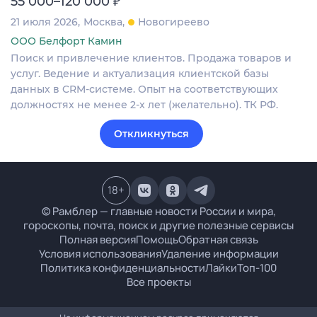
55 000–120 000
21 июля 2026
Москва
Новогиреево
ООО Белфорт Камин
Поиск и привлечение клиентов. Продажа товаров и
услуг. Ведение и актуализация клиентской базы
данных в CRM‐системе. Опыт на соответствующих
должностях не менее 2-х лет (желательно). ТК РФ.
Откликнуться
18
+
© Рамблер — главные новости России и мира,
гороскопы, почта, поиск и другие полезные сервисы
Полная версия
Помощь
Обратная связь
Условия использования
Удаление информации
Политика конфиденциальности
Лайки
Топ-100
Все проекты