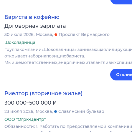
Бариста в кофейню
Договорная зарплата
30 июля 2026
Москва
Проспект Вернадского
Шоколадница
Группакомпаний«Шоколадница»,занимающаялидирующи
открываетнаборнапозициюбариста.
Мыищемответственных,энергичныхиталантливыхспециа
Отклик
Риелтор (вторичное жилье)
₽
300 000–500 000
23 июля 2026
Москва
Славянский бульвар
ООО "Огрк-Центр"
Обязанности: 1. Работать по предоставляемой компанией