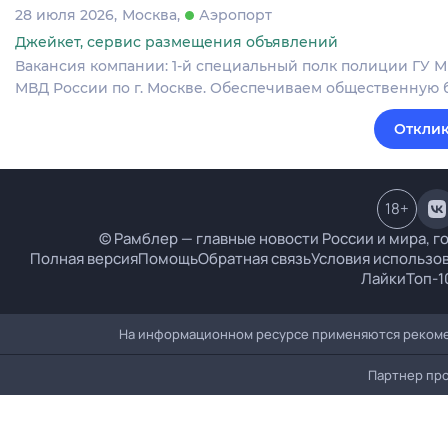
28 июля 2026
Москва
Аэропорт
Джейкет, сервис размещения объявлений
Вакансия компании: 1-й специальный полк полиции ГУ М
МВД России по г. Москве. Обеспечиваем общественную 
Отклик
18
+
© Рамблер — главные новости России и мира, г
Полная версия
Помощь
Обратная связь
Условия использо
Лайки
Топ-1
На информационном ресурсе применяются рекоме
Партнер пр