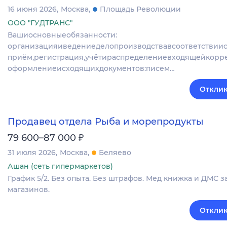
16 июня 2026
Москва
Площадь Революции
ООО "ГУДТРАНС"
Вашиосновныеобязанности:
организацияиведениеделопроизводствавсоответствии
приём,регистрация,учётираспределениевходящейкорр
оформлениеисходящихдокументов:писем…
Отклик
Продавец отдела Рыба и морепродукты
₽
79 600–87 000
31 июля 2026
Москва
Беляево
Ашан (сеть гипермаркетов)
График 5/2. Без опыта. Без штрафов. Мед книжка и ДМС з
магазинов.
Отклик