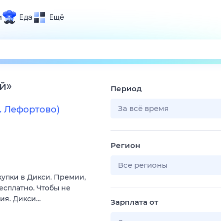
и
Еда
Ещё
Почта
ия и отдых
Поиск
Погода
й
»
Период
ТВ-программа
За всё время
. Лефортово)
и и тренды
Регион
 ситуации
 вместе
Все регионы
купки в Дикси. Премии,
Помощь
есплатно. Чтобы не
вия. Дикси…
Зарплата от