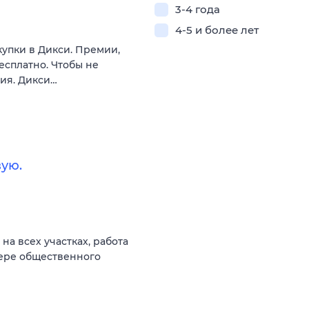
3-4 года
4-5 и более лет
купки в Дикси. Премии,
есплатно. Чтобы не
вия. Дикси…
ую.
а всех участках, работа
фере общественного