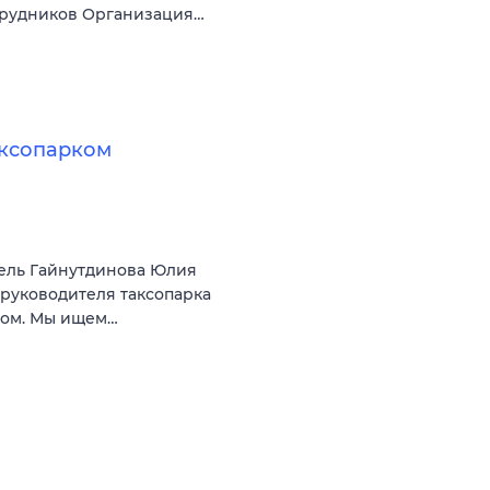
трудников Организация…
аксопарком
ель Гайнутдинова Юлия
 руководителя таксопарка
ком. Мы ищем…