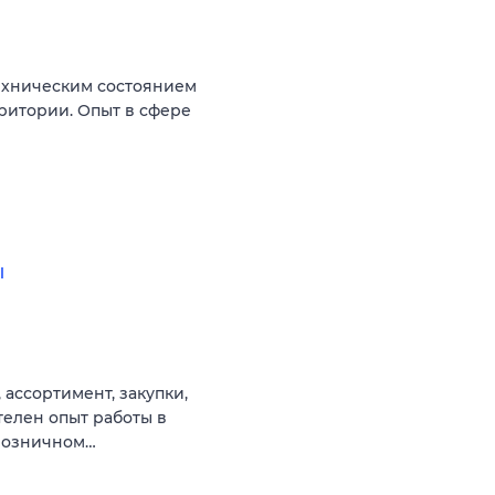
ехническим состоянием
ритории. Опыт в сфере
ы
 ассортимент, закупки,
телен опыт работы в
 розничном…