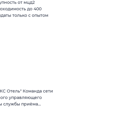
пность от мцд2
роходимость до 400
даты только с опытом
КС Отель" Команда сети
ного управляющего
ты службы приёма…