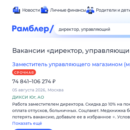
Новости
Личные финансы
Родители и дет
Здоровье
Развлечен
Дом и уют
Вакансии
«
директор, управляющи
Спорт
Карьера
Заместитель управляющего магазином (м
Авто
СРОЧНАЯ
Технологи
₽
74 841–106 274
Жизненные
05 августа 2026
Москва
Сберегаем
ДИКСИ Юг, АО
Работа заместителем директора. Скидка до 10% на по
Гороскопы
оплата отпусков, больничных. Соцпакет. Медкнижка б
потерять вакансию, добавьте ее в избранное ⭐. Усло
Показать ещё