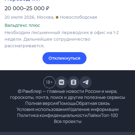
₽
20 000–25 000
20 июля 2026
Москва
Новослободская
Вальдтекс плюс
Необходим письменный переводчик в офис на 1-2
недели. Дальнейшее сотрудничество
рассматривается.
Откликнуться
18
+
© Рамблер — главные новости России и мира,
гороскопы, почта, поиск и другие полезные сервисы
Полная версия
Помощь
Обратная связь
Условия использования
Удаление информации
Политика конфиденциальности
Лайки
Топ-100
Все проекты