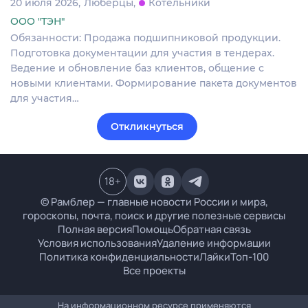
20 июля 2026
Люберцы
Котельники
ООО "ТЭН"
Обязанности: Продажа подшипниковой продукции.
Подготовка документации для участия в тендерах.
Ведение и обновление баз клиентов, общение с
новыми клиентами. Формирование пакета документов
для участия…
Откликнуться
18
+
© Рамблер — главные новости России и мира,
гороскопы, почта, поиск и другие полезные сервисы
Полная версия
Помощь
Обратная связь
Условия использования
Удаление информации
Политика конфиденциальности
Лайки
Топ-100
Все проекты
На информационном ресурсе применяются